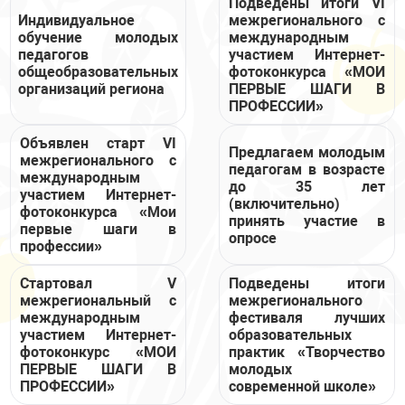
Подведены итоги VI
Индивидуальное
межрегионального с
обучение молодых
международным
педагогов
участием Интернет-
общеобразовательных
фотоконкурса «МОИ
организаций региона
ПЕРВЫЕ ШАГИ В
ПРОФЕССИИ»
Объявлен старт VI
Предлагаем молодым
межрегионального с
педагогам в возрасте
международным
до 35 лет
участием Интернет-
(включительно)
фотоконкурса «Мои
принять участие в
первые шаги в
опросе
профессии»
Стартовал V
Подведены итоги
межрегиональный с
межрегионального
международным
фестиваля лучших
участием Интернет-
образовательных
фотоконкурс «МОИ
практик «Творчество
ПЕРВЫЕ ШАГИ В
молодых
ПРОФЕССИИ»
современной школе»