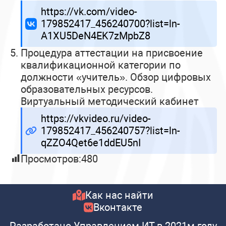
https://vk.com/video-
179852417_456240700?list=ln-
A1XU5DeN4EK7zMpbZ8
Процедура аттестации на присвоение
квалификационной категории по
должности «учитель». Обзор цифровых
образовательных ресурсов.
Виртуальный методический кабинет
https://vkvideo.ru/video-
179852417_456240757?list=ln-
qZZO4Qet6e1ddEU5nI
Просмотров:
480
Как нас найти
Вконтакте