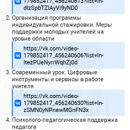
179852417_456240613?list=ln-
dlzSpbTZlAyVi9yND0
Организация программы
индивидуальной стажировки. Меры
поддержки молодых учителей на
уровне области
https://vk.com/video-
179852417_456240606?list=ln-
ltezPUeNyrrWqhZj0d
Современный урок. Цифровые
инструменты и сервисы в работе
учителя
https://vk.com/video-
179852417_456240630?list=ln-
zSMN0yNPnewMGnFN3x
Психолого-педагогическая поддержка
педагога